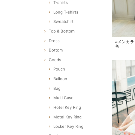
T-shirts
Long T-shirts
Sweatshirt
Top & Bottom
Dress
#メンカラ
色
Bottom
Goods
Pouch
Balloon
Bag
Multi Case
Hotel Key Ring
Motel Key Ring
Locker Key Ring