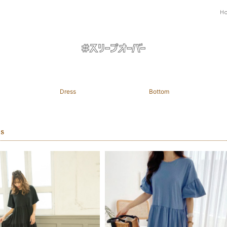
H
Dress
Bottom
s