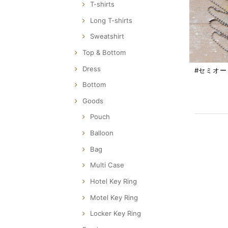
T-shirts
Long T-shirts
Sweatshirt
Top & Bottom
Dress
#セミオ
Bottom
Goods
Pouch
Balloon
Bag
Multi Case
Hotel Key Ring
Motel Key Ring
Locker Key Ring