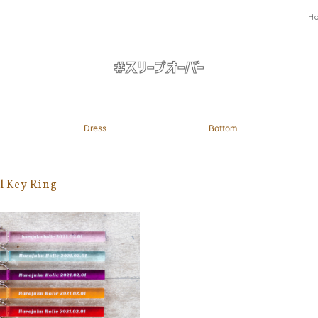
H
Dress
Bottom
l Key Ring