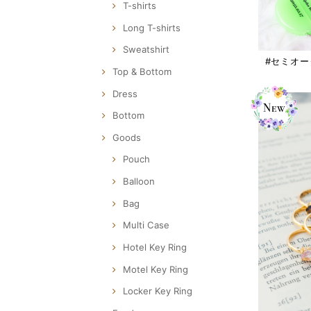
T-shirts
Long T-shirts
Sweatshirt
#セミオ
Top & Bottom
Dress
Bottom
Goods
Pouch
Balloon
Bag
Multi Case
Hotel Key Ring
Motel Key Ring
Locker Key Ring