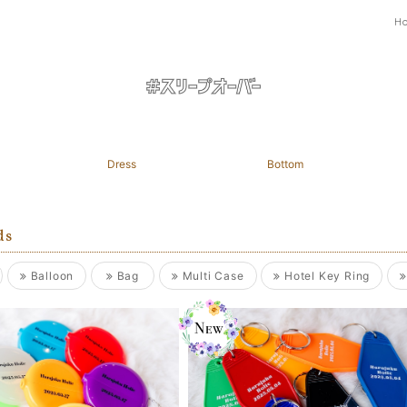
H
Dress
Bottom
ds
Balloon
Bag
Multi Case
Hotel Key Ring