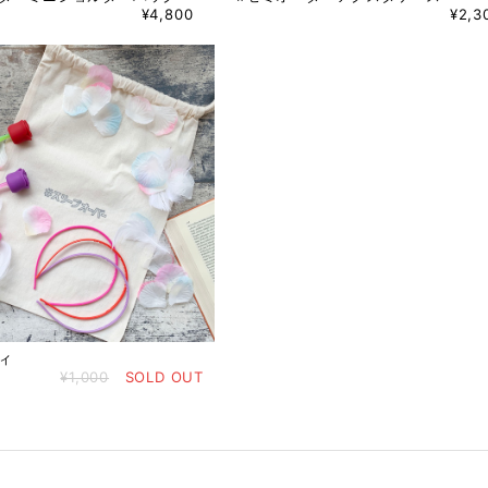
¥4,800
¥2,3
ィ
¥1,000
SOLD OUT