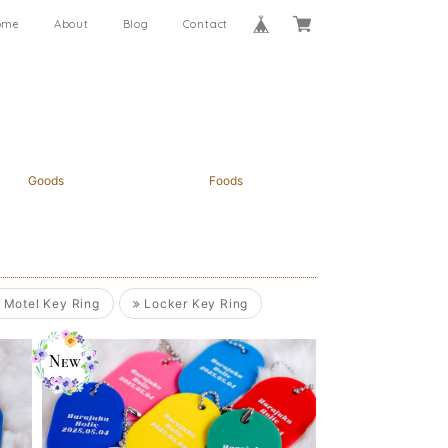
ome
About
Blog
Contact
Goods
Foods
Motel Key Ring
Locker Key Ring