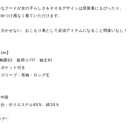
ルなフードが女の子らしさをそそるデザインは部屋着にもぴったり。
締めつけ感なく着ていただけます。
は欠かせない、おこもり着として必須アイテムになること間違いなし！
cm】
胸囲92 裾周り117 袖丈61
ムポケット付き
ンスリーブ・長袖・ロング丈
り
：中国
分：ポリエステル65% 綿35％