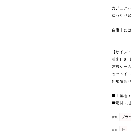
カジュア
ゆったり
自粛中に
【サイズ：
着丈118 
左右シー
セットイ
伸縮性あ
■生産地
■素材・成
種類
数量