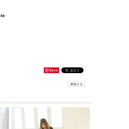
ble
Save
通報する