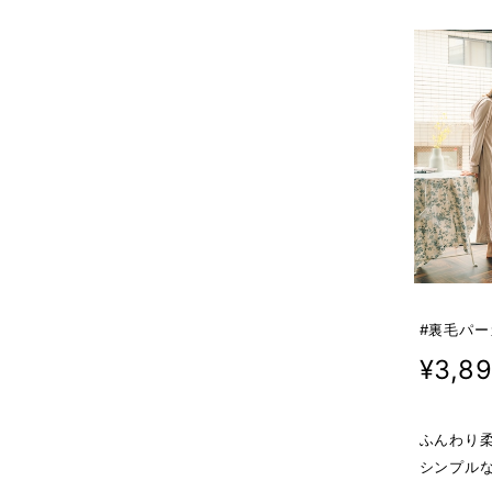
#裏毛パ
¥3,8
ふんわり
シンプル